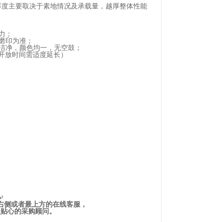
3mm, 厚度主要取决于素地情况及承载量，越厚整体性能
力；
磨印为准；
洁净，颜色均一，无空鼓；
温开放时间需适度延长）
右侧或者最上方的在线客服，
全程贴心的采购顾问。