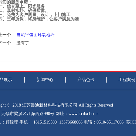
我们的服务承诺：
一、信誉至上、阳光服务
二、真材实料、确保质量、
三、免费为客户测量、设计，上门施工
四、三年质保，终身维护，让客户满意为准
上一个：
自流平馒面环氧地坪
下一个： 没有了
品展示
新闻中心
产品色卡
工程案例
©
ght
2018 江苏晨迪新材料科技有限公司 All Rights Reserved
无锡市梁溪区江海西路990号 网址：www.jscdxcl.com
：顾经理 手机： 18151519500
13373668008
电话：0510-85117666
苏ICP