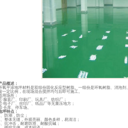
产品概述：
环氧平涂地坪材料是双组份固化反应型树脂。一组份是环氧树脂、消泡剂
按一定比例，在现场混合搅拌均匀后即可施工。
适用场所：
① 服装厂、印刷厂、玩具厂、纺织厂；
② 电子厂、丝印厂、纸品厂等无重压地方；
③ 仓库、停车场。
地坪特点：
1、防潮，防尘；
2、整体无缝，外观亮丽、颜色多样，易清洁；
3、抗冲击，耐磨防滑、耐酸抗碱；
4、维护方便，成本经济；