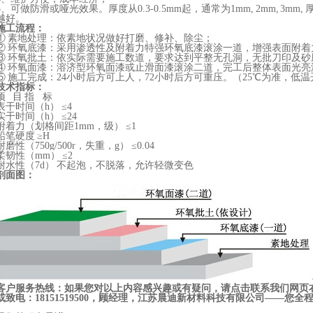
5、可做防滑或哑光效果。厚度从0.3-0.5mm起，通常为1mm, 2mm, 
越好。
施工流程：
① 素地处理：依素地状况做好打磨、修补、除尘；
② 环氧底漆：采用渗透性及附着力特强环氧底漆滚涂一道，增强表面附着
③ 环氧批土：依实际需要施工数道，要求达到平整无孔洞，无批刀印及砂
④ 环氧面漆：溶济型环氧面漆或止滑面漆滚涂二道，完工后整体表面光亮
⑤ 施工完成：24小时后方可上人，72小时后方可重压。（25℃为准，低
技术指标：
项 目 指 标
表干时间（h） ≤4
实干时间（h） ≤24
附着力（划格间距1mm，级） ≤1
铅笔硬度 ≥H
耐磨性（750g/500r，失重，g） ≤0.04
柔韧性（mm） ≤2
耐水性（7d） 不起泡，不脱落，允许轻微变色
剖面图：
客户服务热线：如果您对以上内容感兴趣或有疑问，请点击联系我们网页
或致电：18151519500，顾经理，江苏晨迪新材料科技有限公司——您