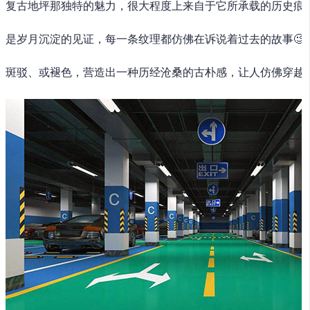
复古地坪那独特的魅力，很大程度上来自于它所承载的历史痕
是岁月沉淀的见证，每一条纹理都仿佛在诉说着过去的故事🧐
斑驳、或褪色，营造出一种历经沧桑的古朴感，让人仿佛穿越回